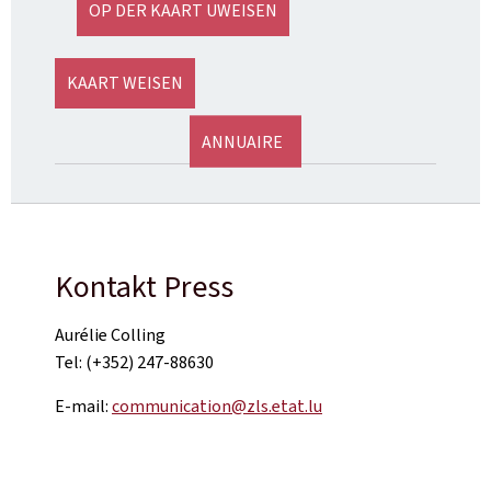
OP DER KAART UWEISEN
KAART WEISEN
ANNUAIRE
Kontakt Press
Aurélie Colling
Tel: (+352) 247-88630
E-mail:
communication@zls.etat.lu