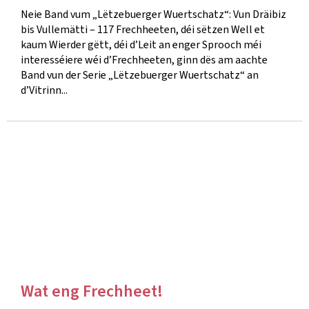
Neie Band vum „Lëtzebuerger Wuertschatz“: Vun Dräibiz
bis Vullemätti – 117 Frechheeten, déi sëtzen Well et
kaum Wierder gëtt, déi d’Leit an enger Sprooch méi
interesséiere wéi d’Frechheeten, ginn dës am aachte
Band vun der Serie „Lëtzebuerger Wuertschatz“ an
d’Vitrinn...
Wat eng Frechheet!