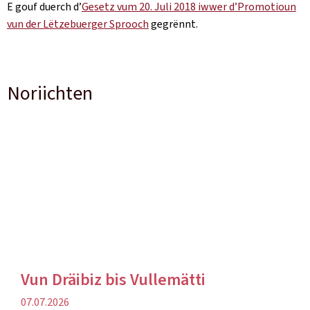
E gouf duerch d’
Gesetz vum 20. Juli 2018 iwwer d’Promotioun
vun der Lëtzebuerger Sprooch
gegrënnt.
Noriichten
Vun Dräibiz bis Vullemätti
Verëffentlechungsdatum
07.07.2026