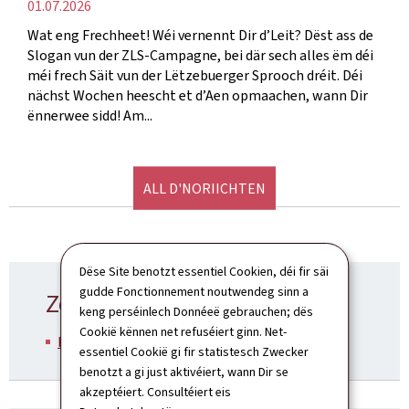
Verëffentlechungsdatum
01.07.2026
Wat eng Frechheet! Wéi vernennt Dir d’Leit? Dëst ass de
Slogan vun der ZLS-Campagne, bei där sech alles ëm déi
méi frech Säit vun der Lëtzebuerger Sprooch dréit. Déi
nächst Wochen heescht et d’Aen opmaachen, wann Dir
ënnerwee sidd! Am...
ALL D'NORIICHTEN
Dëse Site benotzt essentiel Cookien, déi fir säi
gudde Fonctionnement noutwendeg sinn a
Zoustännege Ministère
keng perséinlech Donnéeë gebrauchen; dës
Cookië kënnen net refuséiert ginn. Net-
Kulturministère
essentiel Cookië gi fir statistesch Zwecker
benotzt a gi just aktivéiert, wann Dir se
akzeptéiert. Consultéiert eis