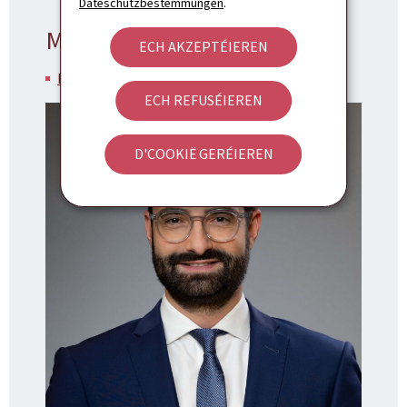
Dateschutzbestëmmungen
.
Minister
ECH AKZEPTÉIEREN
Eric Thill
ECH REFUSÉIEREN
D'COOKIË GERÉIEREN